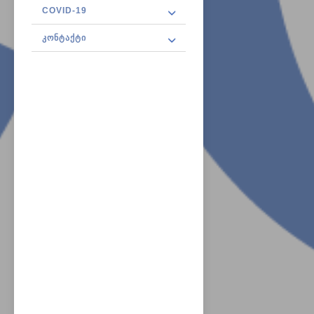
COVID-19
ᲙᲝᲜᲢᲐᲥᲢᲘ