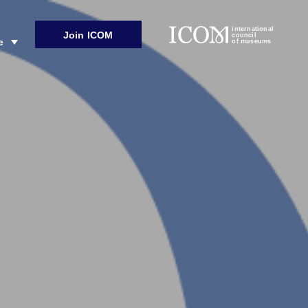
international
Join ICOM
council
e
of museums