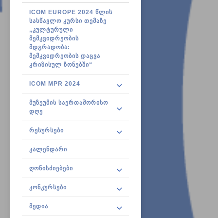
ICOM EUROPE 2024 ᲬᲚᲘᲡ
ᲡᲐᲡᲬᲐᲕᲚᲝ ᲙᲣᲠᲡᲘ ᲗᲔᲛᲐᲖᲔ​ ​
„ᲙᲣᲚᲢᲣᲠᲣᲚᲘ
ᲛᲔᲛᲙᲕᲘᲓᲠᲔᲝᲑᲘᲡ
ᲛᲓᲒᲠᲐᲓᲝᲑᲐ:
ᲛᲔᲛᲙᲕᲘᲓᲠᲔᲝᲑᲘᲡ ᲓᲐᲪᲕᲐ
ᲙᲠᲘᲖᲘᲡᲣᲚ ᲖᲝᲜᲔᲑᲨᲘ“
ICOM MPR 2024
ᲛᲣᲖᲔᲣᲛᲘᲡ ᲡᲐᲔᲠᲗᲐᲨᲝᲠᲘᲡᲝ
ᲓᲦᲔ
ᲠᲔᲡᲣᲠᲡᲔᲑᲘ
ᲙᲐᲚᲔᲜᲓᲐᲠᲘ
ᲦᲝᲜᲘᲡᲫᲘᲔᲑᲔᲑᲘ
ᲙᲝᲜᲙᲣᲠᲡᲔᲑᲘ
ᲛᲔᲓᲘᲐ